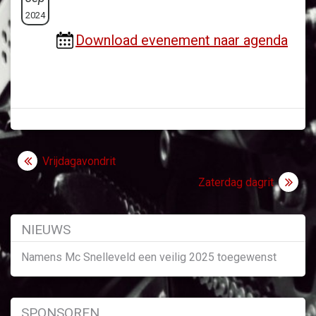
2024
Download evenement naar agenda
Bericht
Vrijdagavondrit
navigatie
Zaterdag dagrit
NIEUWS
Namens Mc Snelleveld een veilig 2025 toegewenst
SPONSOREN