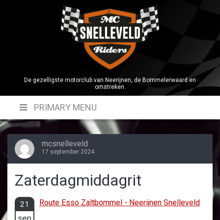
Skip
to
content
De gezelligste motorclub van Neerijnen, de Bommelerwaard en
omstreken.
PRIMARY MENU
mcsnelleveld
17 september 2024
Zaterdagmiddagrit
Route Esso Zaltbommel - Neerijnen Snelleveld
21
sep