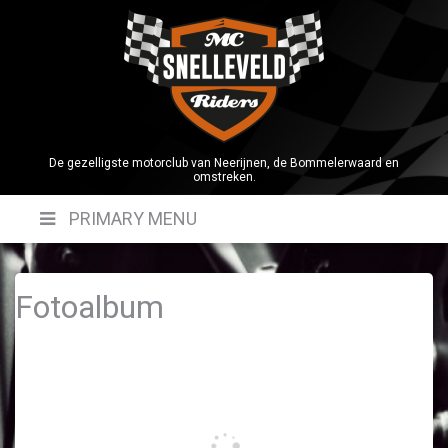
Skip
to
content
De gezelligste motorclub van Neerijnen, de Bommelerwaard en
omstreken.
PRIMARY MENU
Fotoalbum