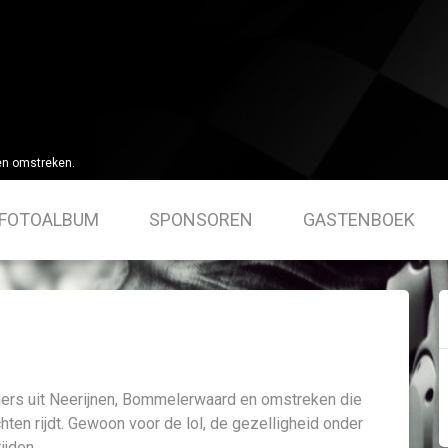
en omstreken.
FOTOALBUM
SPONSOREN
GASTENBOEK
ders uit Neerijnen, Bommelerwaard en omstreken die
hten rijdt. Gewoon voor de lol, de gezelligheid onder
ijden.