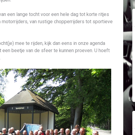
n van een lange tocht voor een hele dag tot korte ritjes
n motorrijders, van rustige chopperrijders tot sportieve
cht(je) mee te rijden, kijk dan eens in onze agenda
t een beetje van de sfeer te kunnen proeven. U hoeft
.