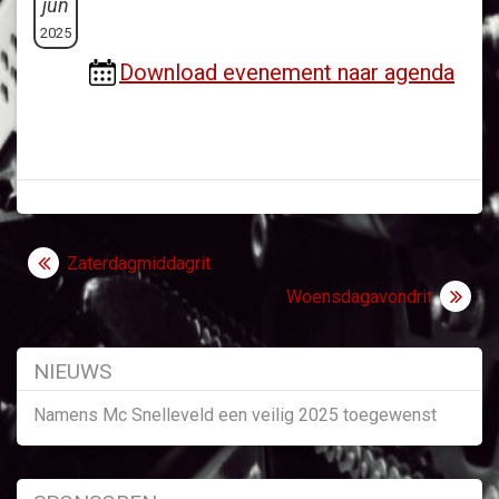
jun
2025
Download evenement naar agenda
Bericht
Zaterdagmiddagrit
navigatie
Woensdagavondrit
NIEUWS
Namens Mc Snelleveld een veilig 2025 toegewenst