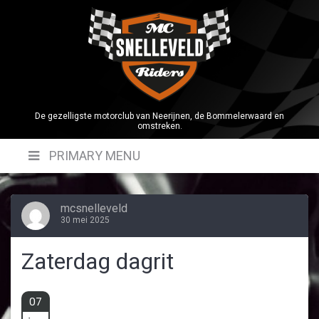
Skip
to
content
De gezelligste motorclub van Neerijnen, de Bommelerwaard en
omstreken.
PRIMARY MENU
mcsnelleveld
30 mei 2025
Zaterdag dagrit
07