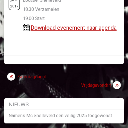
Locatie: Snelleveld
2017
18.30 Verzamelen
19.00 Start
Download evenement naar agenda
Bericht
Zaterdagdagrit
navigatie
Vrijdagavondrit
NIEUWS
Namens Mc Snelleveld een veilig 2025 toegewenst