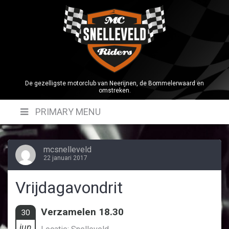
Skip
to
content
De gezelligste motorclub van Neerijnen, de Bommelerwaard en
omstreken.
PRIMARY MENU
mcsnelleveld
22 januari 2017
Vrijdagavondrit
Verzamelen 18.30
30
jun