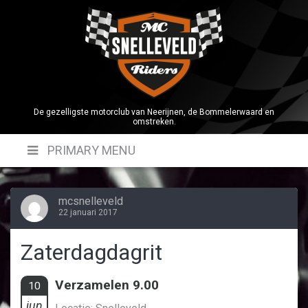
Skip
to
content
De gezelligste motorclub van Neerijnen, de Bommelerwaard en
omstreken.
PRIMARY MENU
mcsnelleveld
22 januari 2017
Zaterdagdagrit
Verzamelen 9.00
10
jun