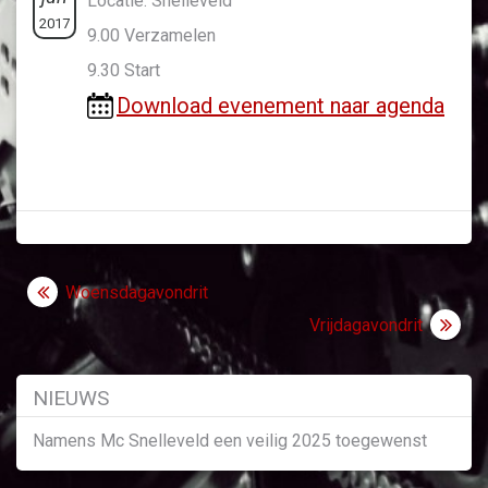
Locatie: Snelleveld
2017
9.00 Verzamelen
9.30 Start
Download evenement naar agenda
Bericht
Woensdagavondrit
navigatie
Vrijdagavondrit
NIEUWS
Namens Mc Snelleveld een veilig 2025 toegewenst