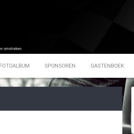
en omstreken.
FOTOALBUM
SPONSOREN
GASTENBOEK