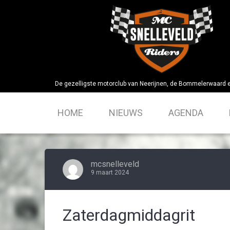
Skip
to
content
De gezelligste motorclub van Neerijnen, de Bommelerwaard 
HOME
NIEUWS
AGENDA
mcsnelleveld
9 maart 2024
Zaterdagmiddagrit