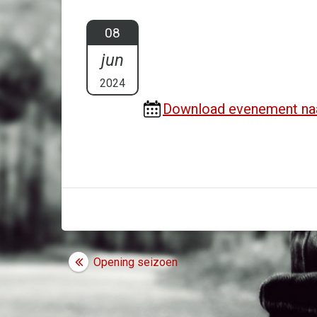
08
jun
2024
Download evenement na
Bericht
Opening seizoen
navigatie