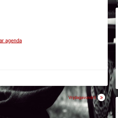
ar agenda
Vrijdagavondrit