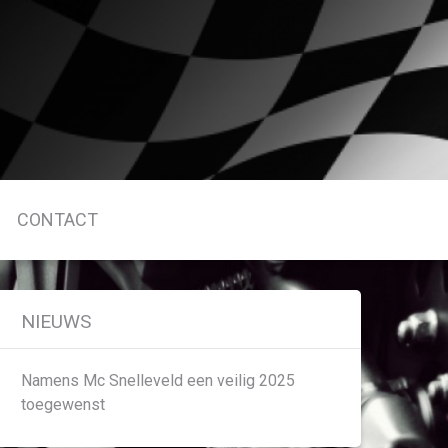
CONTACT
NIEUWS
Namens Mc Snelleveld een veilig 2025
toegewenst