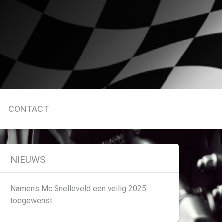
CONTACT
NIEUWS
Namens Mc Snelleveld een veilig 2025
toegewenst