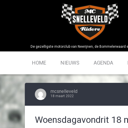
Skip
to
content
De gezelligste motorclub van Neerijnen, de Bommelerwaard 
HOME
NIEUWS
AGENDA
mcsnelleveld
18 maart 2022
Woensdagavondrit 18 