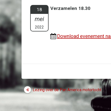
Verzamelen 18.30
18
mei
2022
Download evenement na
Bericht
Lezing over de Pan America motortocht
navigatie