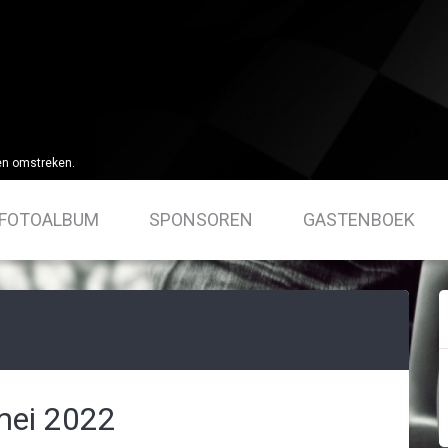
en omstreken.
FOTOALBUM
SPONSOREN
GASTENBOEK
mei 2022