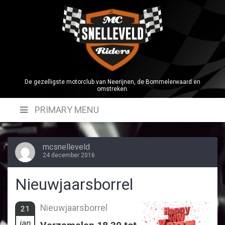
Skip
to
content
De gezelligste motorclub van Neerijnen, de Bommelerwaard en
omstreken.
PRIMARY MENU
mcsnelleveld
24 december 2016
Nieuwjaarsborrel
Nieuwjaarsborrel
21
jan