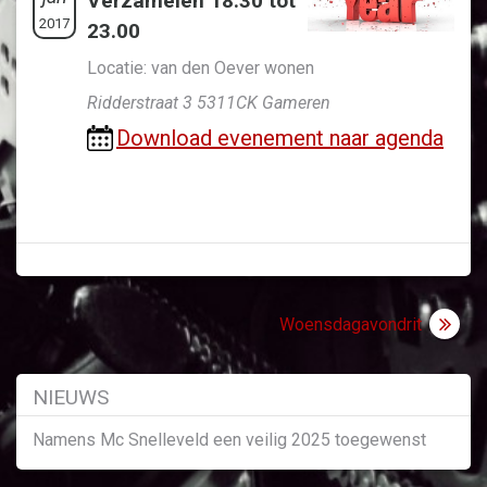
Verzamelen 18.30 tot
2017
23.00
Locatie: van den Oever wonen
Ridderstraat 3 5311CK Gameren
Download evenement naar agenda
Bericht
Woensdagavondrit
navigatie
NIEUWS
Namens Mc Snelleveld een veilig 2025 toegewenst