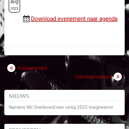
aug
2023
Download evenement naar agenda
Bericht
Vrijdagavondrit
navigatie
Zaterdagmiddagrit
NIEUWS
Namens Mc Snelleveld een veilig 2025 toegewenst