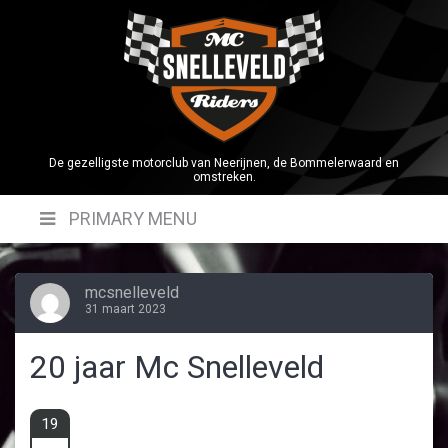
Skip
to
content
De gezelligste motorclub van Neerijnen, de Bommelerwaard en
omstreken.
PRIMARY MENU
mcsnelleveld
31 maart 2023
20 jaar Mc Snelleveld
19