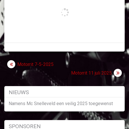
Bericht
Motorrit 7-5-2025
navigatie
Motorrit 11 juli 2025
NIEUWS
Namens Mc Snelleveld een veilig 2025 toegewenst
SPONSOREN