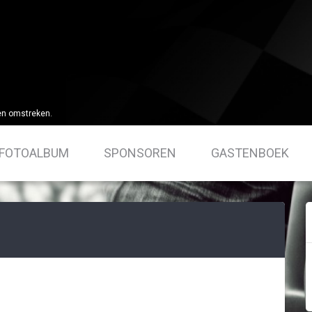
en omstreken.
FOTOALBUM
SPONSOREN
GASTENBOEK