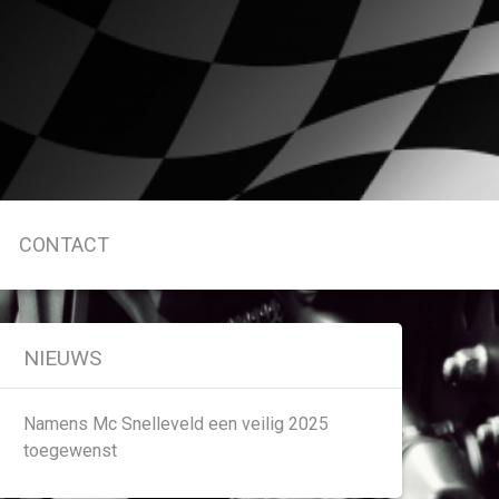
CONTACT
NIEUWS
Namens Mc Snelleveld een veilig 2025
toegewenst