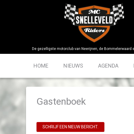
Skip
to
content
De gezelligste motorclub van Neerijnen, de Bommelerwaard 
HOME
NIEUWS
AGENDA
Gastenboek