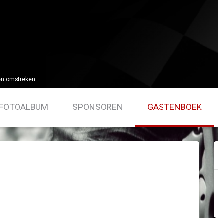
en omstreken.
FOTOALBUM
SPONSOREN
GASTENBOEK