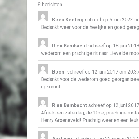
8 berichten.
Kees Kesting
schreef op
6 juni 2023
o
Bedankt weer voor de heelijke en goed gereg
Rien Bambacht
schreef op
18 juni 201
wederom een prachtige rit naar Lievelde moo
Boom
schreef op
12 juni 2017
om
20:3
Bedankt voor de wederom goed georganiseerd
opkomst
Rien Bambacht
schreef op
12 juni 201
Afgelopen zaterdag, de 10de, prachtige moto
Henry Groeneveld! Prachtig weer en een leu
Aart van Lit
schreef op
22 januari 2017