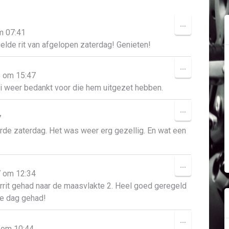
WISSEL
...
m
07:41
DEZE
elde rit van afgelopen zaterdag! Genieten!
METABOX.
WISSEL
...
8
om
15:47
DEZE
i weer bedankt voor die hem uitgezet hebben.
METABOX.
WISSEL
...
7
DEZE
e zaterdag. Het was weer erg gezellig. En wat een
METABOX.
WISSEL
...
7
om
12:34
DEZE
rrit gehad naar de maasvlakte 2. Heel goed geregeld
METABOX.
ke dag gehad!
WISSEL
...
om
10:44