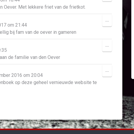
DEZE
 Oever. Met lekkere friet van de frietkot.
METABOX.
WISSEL
...
017
om
21:44
DEZE
llig bij fam van de oever in gameren
METABOX.
WISSEL
...
:35
DEZE
aan de familie van den Oever
METABOX.
WISSEL
...
mber 2016
om
20:04
DEZE
stenboek op deze geheel vernieuwde website te
METABOX.